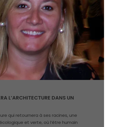
ERA L’ARCHITECTURE DANS UN
ure qui retournera à ses racines, une
écologique et verte, où l’être humain