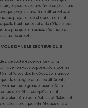
n projet peut avoir une âme ou plusieurs
chaque projet a une âme différente, et
chaque projet et de chaque moment.
aquelle il est nécessaire de réfléchir pour
pense pas que l’on puisse répondre de
r tous les projets.
VOUS DANS LE SECTEUR DU B
es, de toute évidence. Le « on a
a » que l’on vous oppose, alors que les
té mal faites dès le début. Le manque
nque de dialogue entre les différents
t vraiment une grande lacune. On a
s corps de métier complètement
ls devraient être perméables et fluides et
des relations presque mimétiques entre