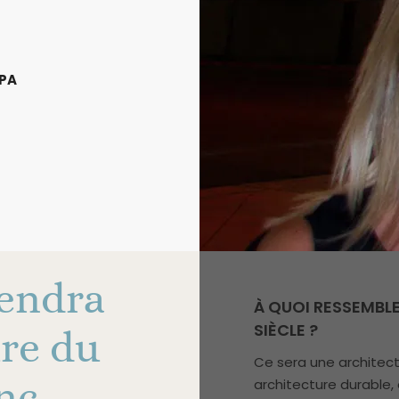
SPA
pendra
À QUOI RESSEMBL
SIÈCLE ?
ure du
Ce sera une architect
nc
architecture durable, 