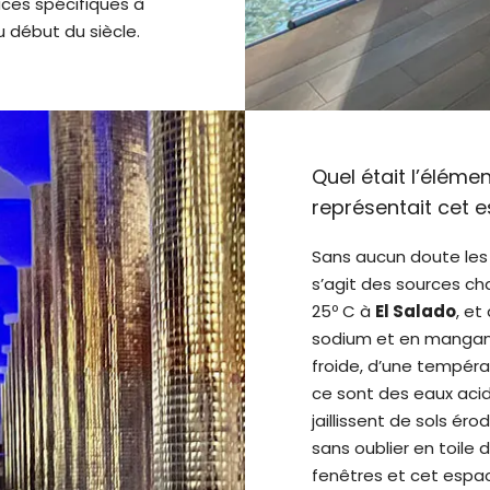
aces spécifiques à
u début du siècle.
Quel était l’éléme
représentait cet 
Sans aucun doute les s
s’agit des sources ch
25º C à
El Salado
, et
sodium et en manganès
froide, d’une tempéra
ce sont des eaux acide
jaillissent de sols éro
sans oublier en toile d
fenêtres et cet espa