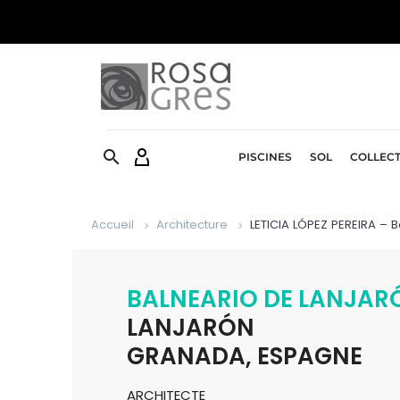


PISCINES
SOL
COLLEC
Accueil
Architecture
LETICIA LÓPEZ PEREIRA – 
BALNEARIO DE LANJAR
LANJARÓN
GRANADA, ESPAGNE
ARCHITECTE