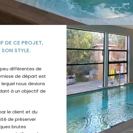
 DE CE PROJET,
 SON STYLE.
peu différentes de
rémisse de départ est
s lequel nous devions
dant à un objectif de
r le client et du
ité de préserver
briques brutes