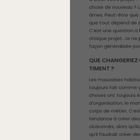
chose de nouveau ? U
âmes. Peut-être que 
que tout dépend de 
C’est une question à l
chaque projet. Je ne 
façon généralisée pou
QUE CHANGERIEZ-
TIMENT ?
Les mauvaises habitud
toujours fait comme ç
choses ont toujours é
d’organisation, le ma
corps de métier. C’es
tendance à créer de
cloisonnés, alors qu’i
qu’il faudrait créer 