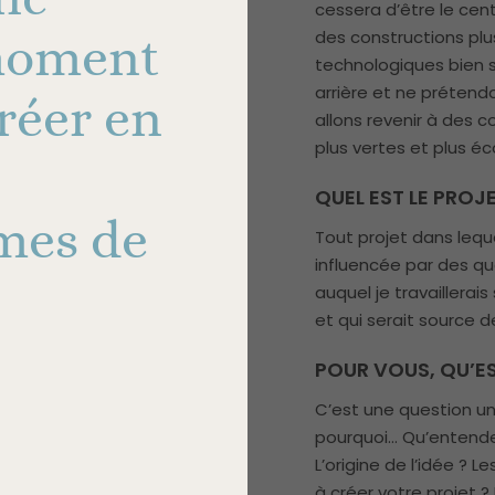
cessera d’être le cent
des constructions plus
moment
technologiques bien s
arrière et ne prétendo
créer en
allons revenir à des 
plus vertes et plus éc
QUEL EST LE PROJ
mes de
Tout projet dans leque
influencée par des q
auquel je travaillerai
et qui serait source de
POUR VOUS, QU’ES
C’est une question un 
pourquoi… Qu’entende
L’origine de l’idée ? 
à créer votre projet ?