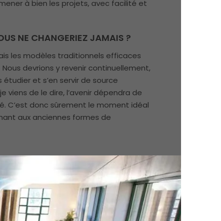
ener à bien les projets, avec facilité et
OUS NE CHANGERIEZ JAMAIS ?
is les modèles traditionnels efficaces
. Nous devrions y revenir continuellement,
s étudier et s’en servir de source
e viens de le dire, l’avenir dépendra de
sé. C’est donc sûrement le moment idéal
enant aux anciennes formes de