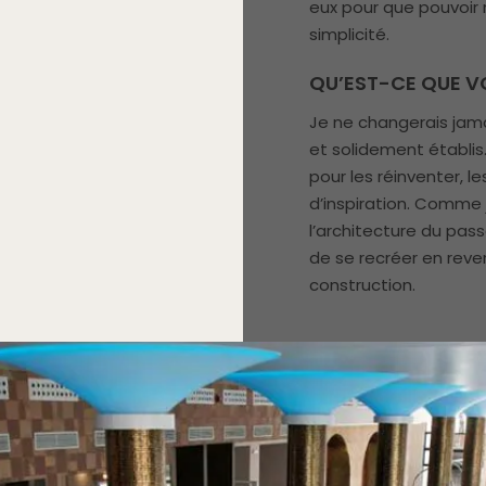
eux pour que pouvoir m
simplicité.
QU’EST-CE QUE V
Je ne changerais jama
et solidement établis
pour les réinventer, le
d’inspiration. Comme j
l’architecture du pas
de se recréer en rev
construction.