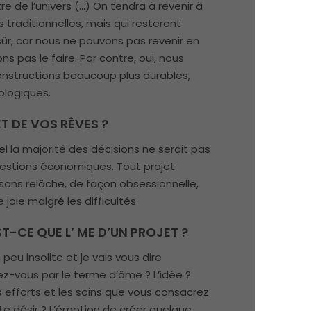
re de l’univers (…) On tendra à revenir à
 traditionnelles, mais qui resteront
ûr, car nous ne pouvons pas revenir en
ns pas le faire. Par contre, oui, nous
constructions beaucoup plus durables,
ologiques.
ET DE VOS RÊVES ?
l la majorité des décisions ne serait pas
uestions économiques. Tout projet
s sans relâche, de façon obsessionnelle,
 joie malgré les difficultés.
T-CE QUE L’ ME D’UN PROJET ?
peu insolite et je vais vous dire
z-vous par le terme d’âme ? L’idée ?
Les efforts et les soins que vous consacrez
 Le désir ? L’émotion de créer quelque