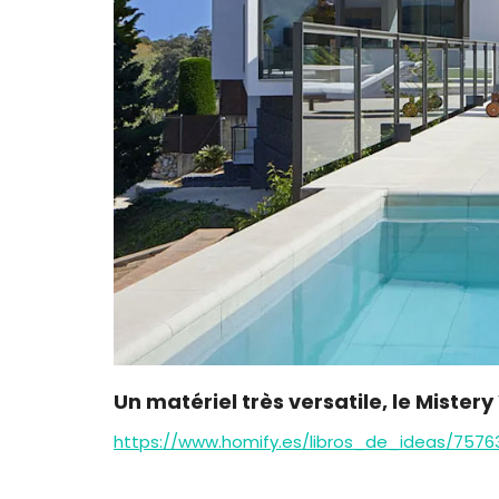
Un matériel très versatile, le Mister
https://www.homify.es/libros_de_ideas/7576