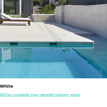
y White
350/un-material-muy-versatil-mistery-white