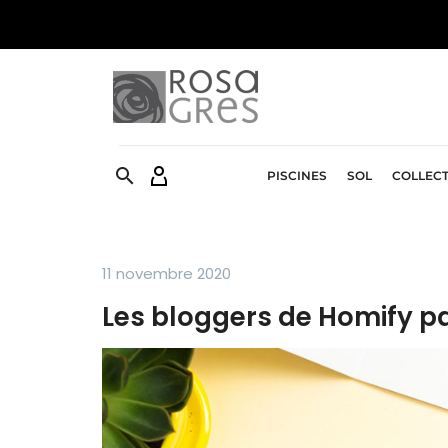


PISCINES
SOL
COLLEC
11 novembre 2020
Les bloggers de Homify p