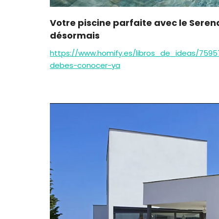
Votre piscine parfaite avec le Sere
désormais
https://www.homify.es/libros_de_ideas/7595
debes-conocer-ya