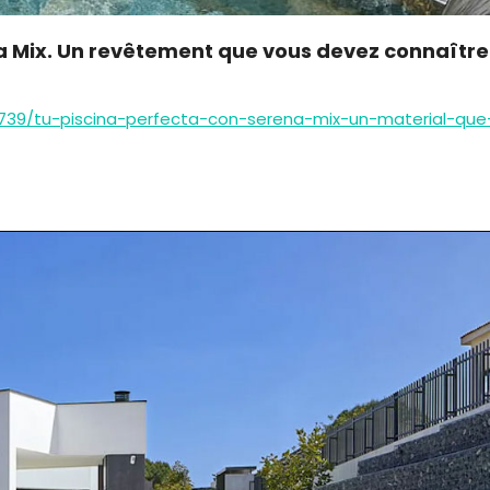
na Mix. Un revêtement que vous devez connaître
739/tu-piscina-perfecta-con-serena-mix-un-material-que