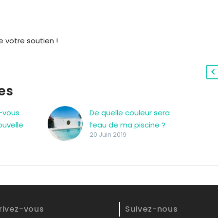
 votre soutien !
res
z-vous
De quelle couleur sera
ouvelle
l’eau de ma piscine ?
20 Juin 2019
 Gres
z-vous
ouvelle
 Gres
n saut
illeux
rivez-vous
Suivez-nous
 de…