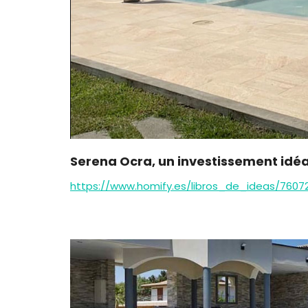
Serena Ocra, un investissement idéal
https://www.homify.es/libros_de_ideas/7607