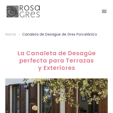
Home
Canaleta de Desagüe de Gres Porcelánico
La Canaleta de Desagüe
perfecta para Terrazas
y Exteriores