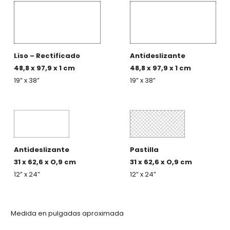
Liso – Rectificado
Antideslizante
48,8 x 97,9 x 1 cm
48,8 x 97,9 x 1 cm
19” x 38”
19” x 38”
Antideslizante
Pastilla
31 x 62,6 x O,9 cm
31 x 62,6 x O,9 cm
12” x 24”
12” x 24”
Medida en pulgadas aproximada