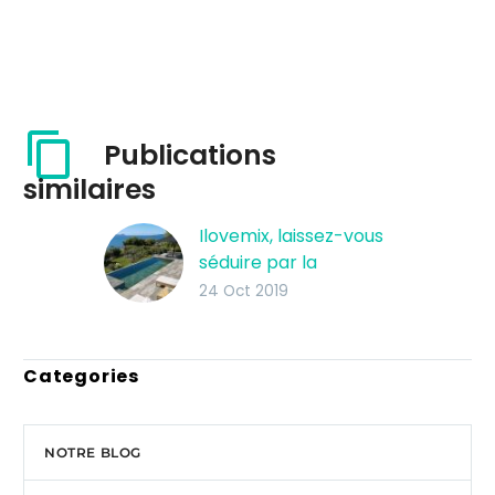
Publications
similaires
Ilovemix, laissez-vous
séduire par la
nouvelle tendance
24 Oct 2019
Rosa Gres
Ilovemix, laissez-vous
séduire par la
Categories
nouvelle tendance
Rosa Gres #ilovemix
est un saut créatif et
NOTRE BLOG
merveilleux dans le