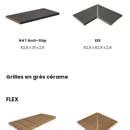
647 Anti-Slip
EI3
62,6 x 31 x 2,6
62,6 x 62,6 x 2,6
Grilles en grès cérame
FLEX