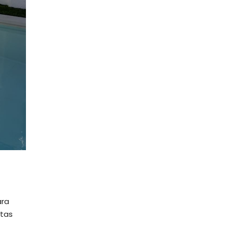
ara
ctas