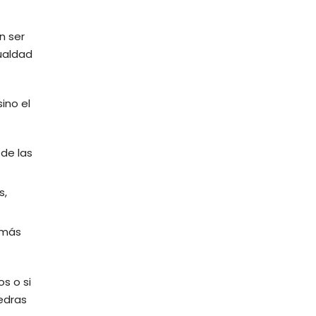
n ser
ualdad
ino el
 de las
s,
 más
s o si
edras