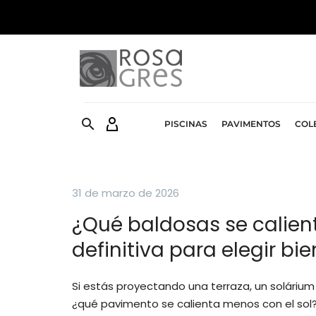


PISCINAS
PAVIMENTOS
COL
31 de marzo de 2026
¿Qué
baldosas
se
calien
definitiva
para
elegir
bie
Si estás proyectando una terraza, un solárium
¿qué pavimento se calienta menos con el sol? 