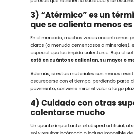
porosas que retienen la suciedad y se oscure
3) “Atérmico” es un térm
que se calienta menos es e
En el mercado, muchas veces encontramos pro
claros (a menudo cementosos o minerales), e
especial que les impida calentarse. Bajo el so
está en cuánto se calientan,
su mayor o m
Además, si estos materiales son menos resis
oscurecerse con el tiempo, perdiendo parte de 
pavimento, conviene mirar el valor a largo plaz
4) Cuidado con otras super
calentarse mucho
Un apunte importante: el césped artificial, al
sol y resultar incómodo o incluso imposible de