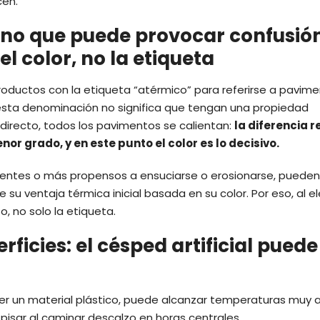
cen.
ino que puede provocar confusión
l color, no la etiqueta
ductos con la etiqueta “atérmico” para referirse a pavim
sta denominación no significa que tengan una propiedad
l directo, todos los pavimentos se calientan:
la diferencia r
enor grado
, y en
este punto
el color es lo decisivo.
tentes o más propensos a ensuciarse o erosionarse, pueden
su ventaja térmica inicial basada en su color. Por eso, al el
o, no solo la etiqueta.
ficies: el césped artificial puede
 ser un material plástico, puede alcanzar temperaturas muy a
 pisar al caminar descalzo en horas centrales.