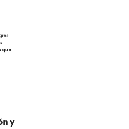
gres
s
s que
ón y