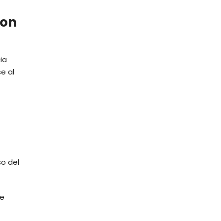
con
ia
e al
so del
ue