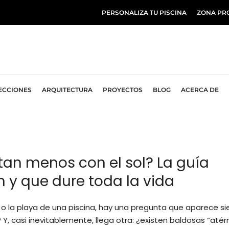
PERSONALIZA TU PISCINA
ZONA PR
ECCIONES
ARQUITECTURA
PROYECTOS
BLOG
ACERCA DE
tan
menos
con
el
sol?
La
guía
n
y
que
dure
toda
la
vida
 o la playa de una piscina, hay una pregunta que aparece s
Y, casi inevitablemente, llega otra: ¿existen baldosas “até