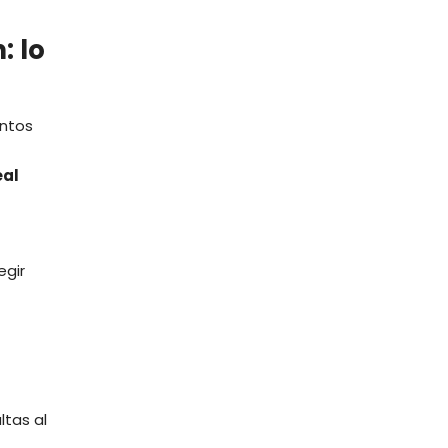
: lo
entos
eal
egir
ltas al