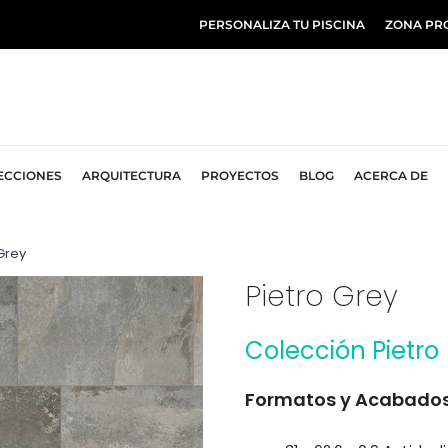
PERSONALIZA TU PISCINA
ZONA PR
ECCIONES
ARQUITECTURA
PROYECTOS
BLOG
ACERCA DE
Grey
Pietro Grey
Colección Pietro
Formatos y Acabado