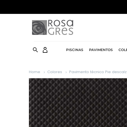


PISCINAS
PAVIMENTOS
COL
Home
Colores
Pavimento técnico Pie descal