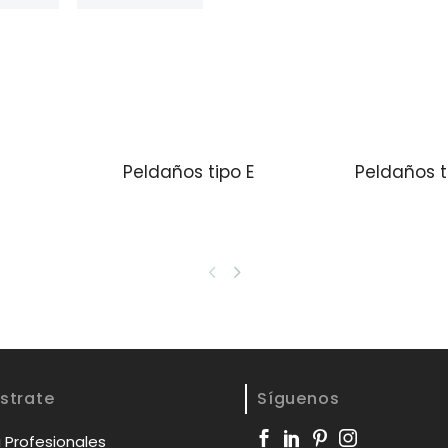
Peldaños tipo E
Peldaños t
strate
Síguenos
 Profesionales