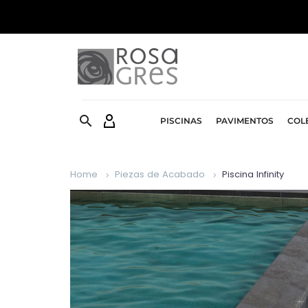


PISCINAS
PAVIMENTOS
COL
Home
Piezas de Acabado
Piscina Infinity