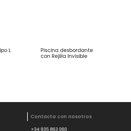
ipo L
Piscina desbordante
con Rejilla Invisible
Contacta con nosotros
+34 935 863 060