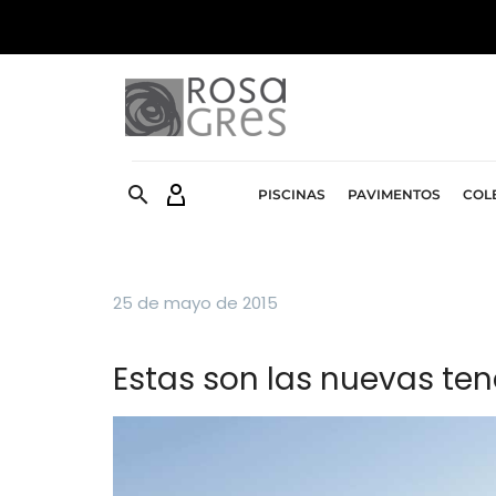


PISCINAS
PAVIMENTOS
COL
25 de mayo de 2015
Estas son las nuevas te