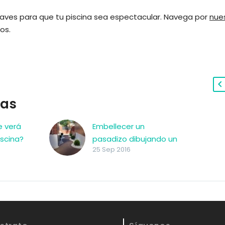
laves para que tu piscina sea espectacular. Navega por
nue
os.
das
e verá
Embellecer un
iscina?
pasadizo dibujando un
25 Sep 2016
camino con piedras
Embellecer un
pasadizo dibujando un
camino con piedras