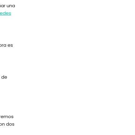
ñar una
uedes
ora es
s de
aremos
son dos