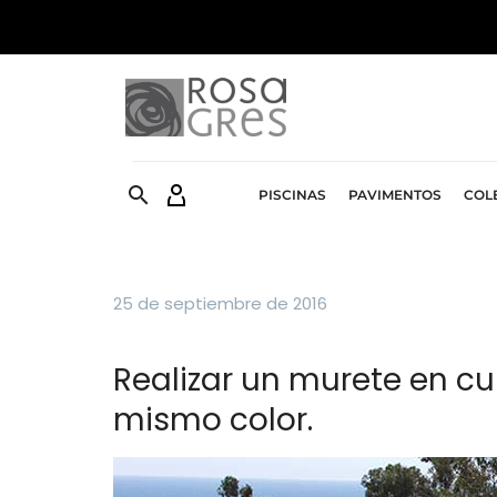


PISCINAS
PAVIMENTOS
COL
25 de septiembre de 2016
Realizar un murete en c
mismo color.